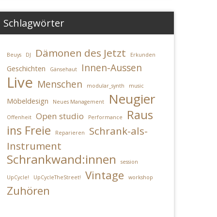
Schlagwörter
Dämonen des Jetzt
Beuys
DJ
Erkunden
Innen-Aussen
Geschichten
Gänsehaut
Live
Menschen
modular_synth
music
Neugier
Möbeldesign
Neues Management
Raus
Open studio
Offenheit
Performance
en
ung
ins Freie
Schrank-als-
Reparieren
Instrument
Schrankwand:innen
session
Vintage
UpCycle!
UpCycleTheStreet!
workshop
Zuhören