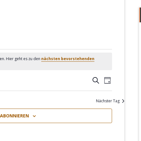
en. Hier geht es zu den
nächsten bevorstehenden
Veranstaltung
Veranstalt
SUCHE
TAG
Suche
Ansichten-
und
Navigation
Nächster Tag
Ansichten,
 ABONNIEREN
Navigation