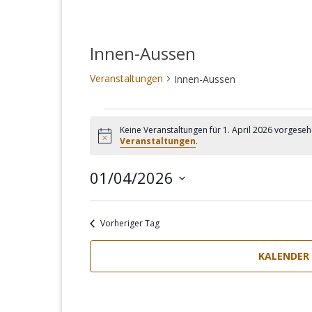
Innen-Aussen
Veranstaltungen
Innen-Aussen
Veranstaltungen
Keine Veranstaltungen für 1. April 2026 vorgeseh
für
Hinweis
Veranstaltungen
.
1.
01/04/2026
April
Datum
2026
wählen.
Vorheriger Tag
KALENDER