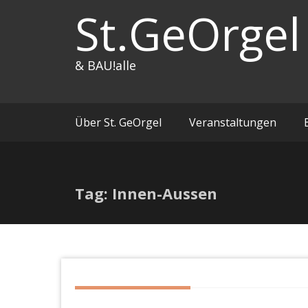
Zum
St.GeOrgel
Inhalt
springen
& BAU!alle
Über St. GeOrgel
Veranstaltungen
Tag: Innen-Aussen