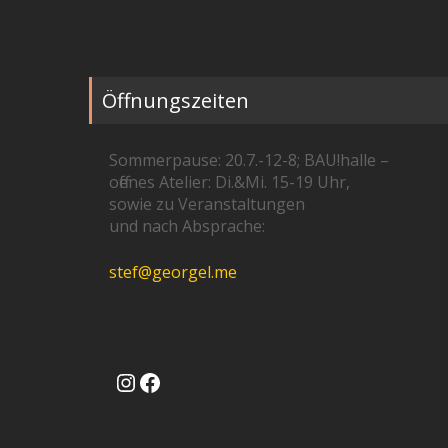
Öffnungszeiten
Sommerpause: 20.7.-12-8; BAU!halle –
offenes Atelier: Di.&Mi. 15-19 Uhr,
sowie zu Veranstaltungen
und nach Absprache:
stef@georgel.me
Instagram
Facebook