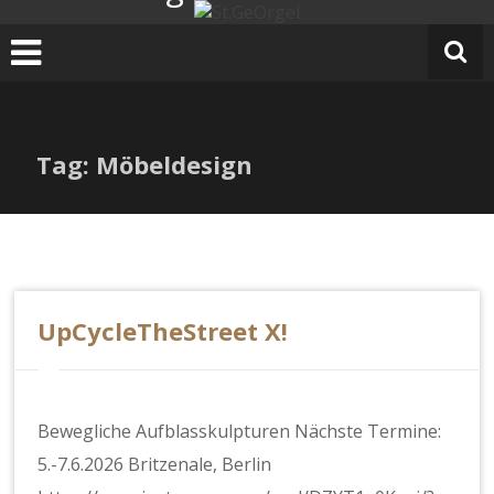
Zum
Inhalt
springen
Tag: Möbeldesign
UpCycleTheStreet X!
Bewegliche Aufblasskulpturen Nächste Termine:
5.-7.6.2026 Britzenale, Berlin