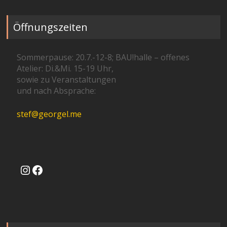
Öffnungszeiten
Sommerpause: 20.7.-12-8; BAU!halle – offenes
Atelier: Di.&Mi. 15-19 Uhr,
sowie zu Veranstaltungen
und nach Absprache:
stef@georgel.me
Instagram
Facebook