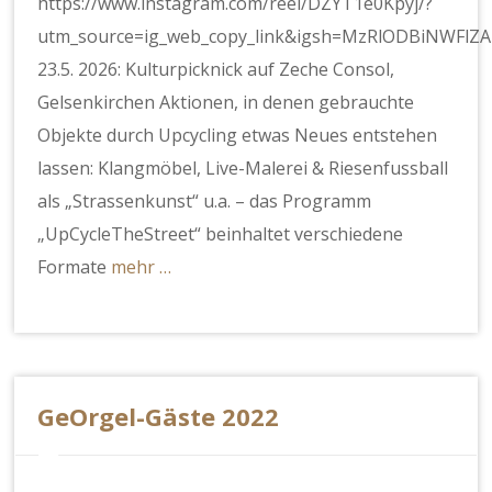
https://www.instagram.com/reel/DZYT1e0Kpyj/?
utm_source=ig_web_copy_link&igsh=MzRlODBiNWFlZA
23.5. 2026: Kulturpicknick auf Zeche Consol,
Gelsenkirchen Aktionen, in denen gebrauchte
Objekte durch Upcycling etwas Neues entstehen
lassen: Klangmöbel, Live-Malerei & Riesenfussball
als „Strassenkunst“ u.a. – das Programm
„UpCycleTheStreet“ beinhaltet verschiedene
Formate
mehr …
GeOrgel-Gäste 2022