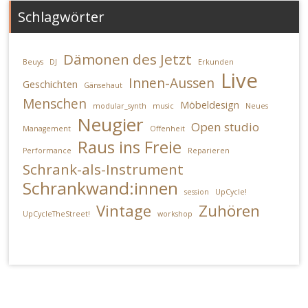
Schlagwörter
Dämonen des Jetzt
Beuys
DJ
Erkunden
Live
Innen-Aussen
Geschichten
Gänsehaut
Menschen
Möbeldesign
modular_synth
music
Neues
Neugier
Open studio
Management
Offenheit
Raus ins Freie
Performance
Reparieren
Schrank-als-Instrument
Schrankwand:innen
session
UpCycle!
Vintage
Zuhören
UpCycleTheStreet!
workshop