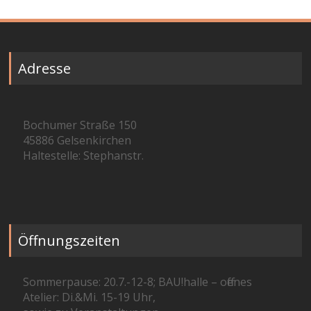
Adresse
Bochumer Straße 150
45886 Gelsenkirchen
Haltestelle: Stephanstr.
Öffnungszeiten
Sommerpause: 20.7.-12-8; BAU!halle – offenes
Atelier: Di.&Mi. 15-19 Uhr,