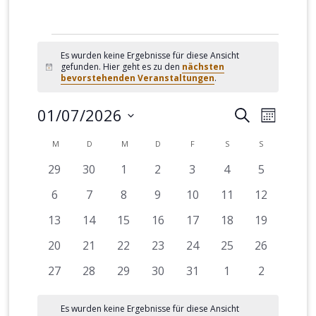
Veranstaltungen
Es wurden keine Ergebnisse für diese Ansicht
gefunden. Hier geht es zu den
nächsten
Hinweis
bevorstehenden Veranstaltungen
.
01/07/2026
Veranstalt
Verans
SUCHE
MONAT
Suche
Ansich
Datum
Kalender
M
MONTAG
D
DIENSTAG
M
MITTWOCH
D
DONNERSTAG
F
FREITAG
S
SAMSTAG
S
SONNTAG
und
Naviga
wählen.
von
0
0
0
0
0
0
0
29
30
1
2
3
4
5
Ansichten,
Veranstaltungen
Veranstaltungen
Veranstaltungen
Veranstaltungen
Veranstaltungen
Veranstaltungen
Veranstal
Veranstaltungen
0
0
0
0
0
0
0
6
7
8
9
10
11
12
Navigation
Veranstaltungen
Veranstaltungen
Veranstaltungen
Veranstaltungen
Veranstaltungen
Veranstaltungen
Veranstalt
0
0
0
0
0
0
0
13
14
15
16
17
18
19
Veranstaltungen
Veranstaltungen
Veranstaltungen
Veranstaltungen
Veranstaltungen
Veranstaltungen
Veranstalt
0
0
0
0
0
0
0
20
21
22
23
24
25
26
Veranstaltungen
Veranstaltungen
Veranstaltungen
Veranstaltungen
Veranstaltungen
Veranstaltungen
Veranstalt
0
0
0
0
0
0
0
27
28
29
30
31
1
2
Veranstaltungen
Veranstaltungen
Veranstaltungen
Veranstaltungen
Veranstaltungen
Veranstaltungen
Veranstal
Es wurden keine Ergebnisse für diese Ansicht