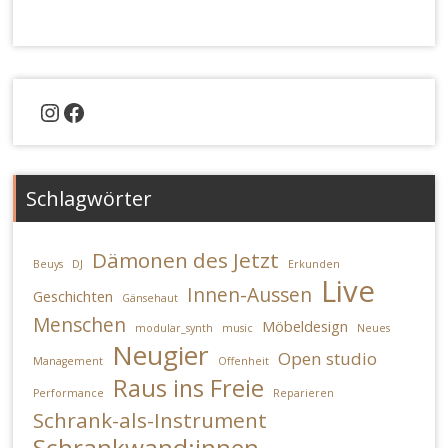
Instagram
Facebook
Schlagwörter
Dämonen des Jetzt
Beuys
DJ
Erkunden
Live
Innen-Aussen
Geschichten
Gänsehaut
Menschen
Möbeldesign
modular_synth
music
Neues
Neugier
Open studio
Management
Offenheit
Raus ins Freie
Performance
Reparieren
Schrank-als-Instrument
Schrankwand:innen