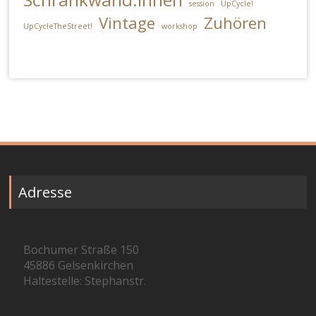
session
UpCycle!
Vintage
Zuhören
UpCycleTheStreet!
workshop
Adresse
Bochumer Straße 150
45886 Gelsenkirchen
Haltestelle: Stephanstr.