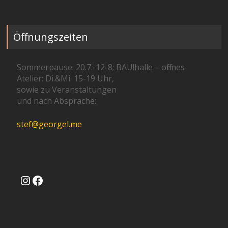
Öffnungszeiten
Sommerpause: 20.7.-12-8; BAU!halle – offenes
Atelier: Di.&Mi. 15-19 Uhr,
sowie zu Veranstaltungen
und nach Absprache:
stef@georgel.me
Instagram
Facebook