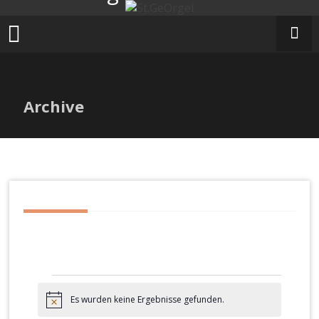
Zum
Inhalt
springen
Archive
Veranstaltungen
Es wurden keine Ergebnisse gefunden.
Hinweis