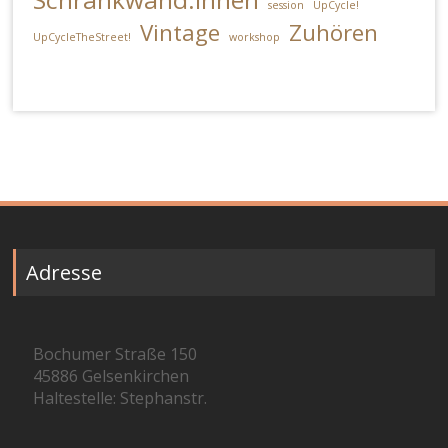
session
UpCycle!
Vintage
Zuhören
UpCycleTheStreet!
workshop
Adresse
Bochumer Straße 150
45886 Gelsenkirchen
Haltestelle: Stephanstr.