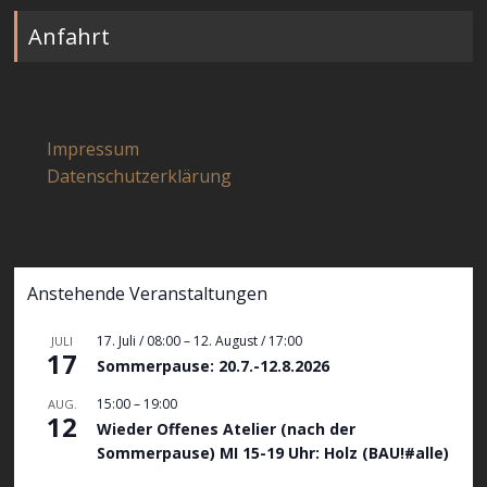
Anfahrt
Impressum
Datenschutzerklärung
Anstehende Veranstaltungen
17. Juli / 08:00
–
12. August / 17:00
JULI
17
Sommerpause: 20.7.-12.8.2026
15:00
–
19:00
AUG.
12
Wieder Offenes Atelier (nach der
Sommerpause) MI 15-19 Uhr: Holz (BAU!#alle)