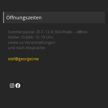
Öffnungszeiten
Sommerpause: 20.7.-12-8; BAU!halle – offenes
Atelier: Di.&Mi. 15-19 Uhr,
sowie zu Veranstaltungen
und nach Absprache:
stef@georgel.me
Instagram
Facebook