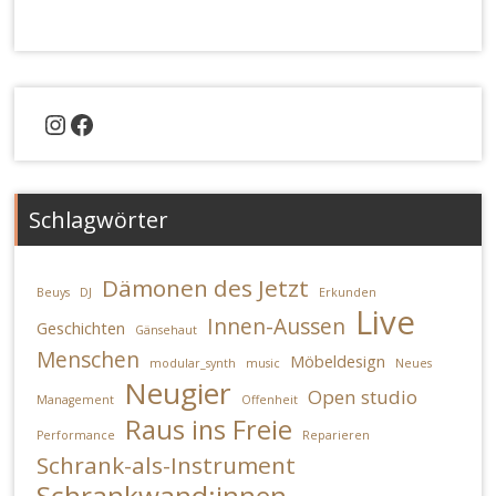
Instagram
Facebook
Schlagwörter
Dämonen des Jetzt
Beuys
DJ
Erkunden
Live
Innen-Aussen
Geschichten
Gänsehaut
Menschen
Möbeldesign
modular_synth
music
Neues
Neugier
Open studio
Management
Offenheit
Raus ins Freie
Performance
Reparieren
Schrank-als-Instrument
Schrankwand:innen