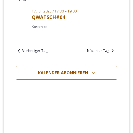
17.
und
Naviga
wählen.
Juli
17. Juli 2025 / 17:30
–
19:00
Ansichten,
QWATSCH#04
2025
Navigation
Kostenlos
Vorheriger Tag
Nächster Tag
KALENDER ABONNIEREN