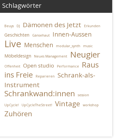
Schlagwörter
Dämonen des Jetzt
Beuys
DJ
Erkunden
Innen-Aussen
Geschichten
Gänsehaut
Live
Menschen
modular_synth
music
Neugier
Möbeldesign
Neues Management
Raus
Open studio
Offenheit
Performance
ins Freie
Schrank-als-
Reparieren
Instrument
Schrankwand:innen
session
Vintage
UpCycle!
UpCycleTheStreet!
workshop
Zuhören