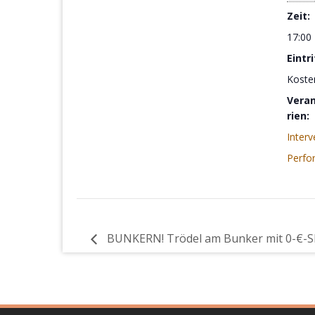
Zeit:
17:00
Eintri
Koste
Vera
rien:
Interv
Perfo
BUNKERN! Trödel am Bunker mit 0-€-