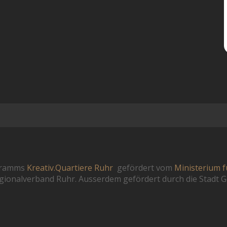
ogramms
Kreativ.Quartiere Ruhr
gefördert vom
Ministerium f
ionalverband Ruhr. Ausserdem gefördert durch die Stadt G