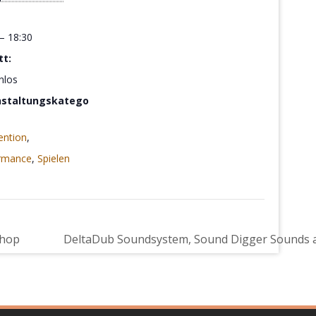
 – 18:30
tt:
nlos
nstaltungskatego
ention
,
rmance
,
Spielen
Shop
DeltaDub Soundsystem, Sound Digger Sounds 