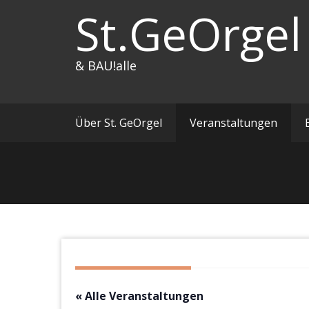
Zum
St.GeOrgel
Inhalt
springen
& BAU!alle
Über St. GeOrgel
Veranstaltungen
« Alle Veranstaltungen