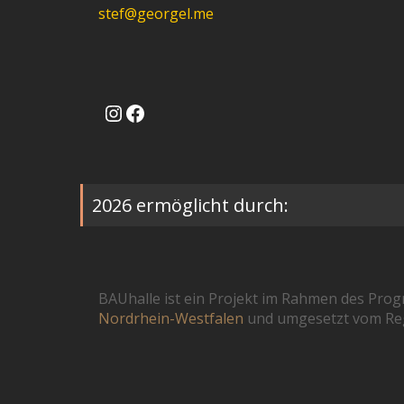
stef@georgel.me
Instagram
Facebook
2026 ermöglicht durch:
BAUhalle ist ein Projekt im Rahmen des Pr
Nordrhein-Westfalen
und umgesetzt vom Reg