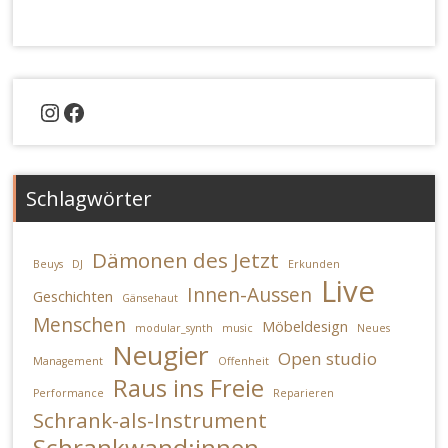
Instagram
Facebook
Schlagwörter
Dämonen des Jetzt
Beuys
DJ
Erkunden
Live
Innen-Aussen
Geschichten
Gänsehaut
Menschen
Möbeldesign
modular_synth
music
Neues
Neugier
Open studio
Management
Offenheit
Raus ins Freie
Performance
Reparieren
Schrank-als-Instrument
Schrankwand:innen