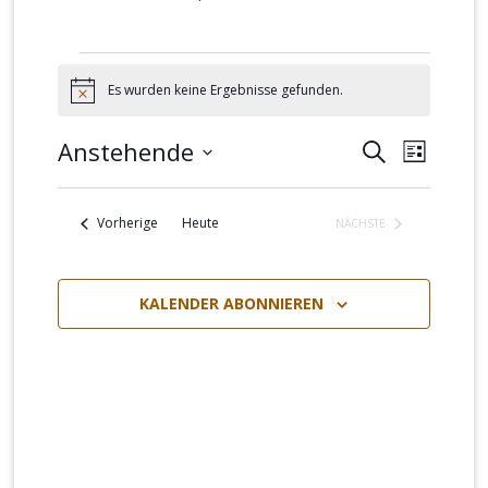
Veranstaltungen
Es wurden keine Ergebnisse gefunden.
Hinweis
Anstehende
Veranstalt
Verans
SUCHE
LISTE
Suche
Ansich
Datum
und
Naviga
wählen.
Veranstaltungen
Vorherige
Heute
NÄCHSTE
VERANSTALTUNGEN
Ansichten,
Navigation
KALENDER ABONNIEREN