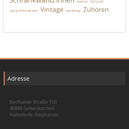
session
UpCycle!
Vintage
Zuhören
UpCycleTheStreet!
workshop
Adresse
Bochumer Straße 150
45886 Gelsenkirchen
Haltestelle: Stephanstr.