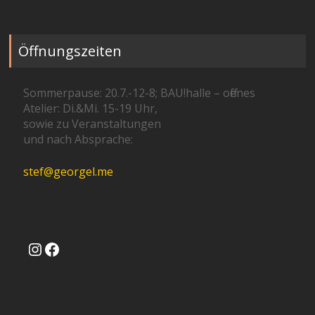
Öffnungszeiten
Sommerpause: 20.7.-12-8; BAU!halle – offenes
Atelier: Di.&Mi. 15-19 Uhr,
sowie zu Veranstaltungen
und nach Absprache:
stef@georgel.me
Instagram
Facebook