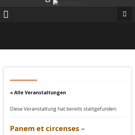
Zum
Inhalt
springen
« Alle Veranstaltungen
Diese Veranstaltung hat bereits stattgefunden.
Panem et circenses –