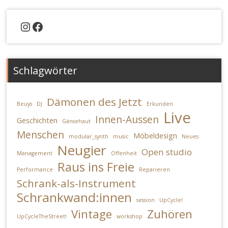
Instagram
Facebook
Schlagwörter
Dämonen des Jetzt
Beuys
DJ
Erkunden
Live
Innen-Aussen
Geschichten
Gänsehaut
Menschen
Möbeldesign
modular_synth
music
Neues
Neugier
Open studio
Management
Offenheit
Raus ins Freie
Performance
Reparieren
Schrank-als-Instrument
Schrankwand:innen
session
UpCycle!
Vintage
Zuhören
UpCycleTheStreet!
workshop