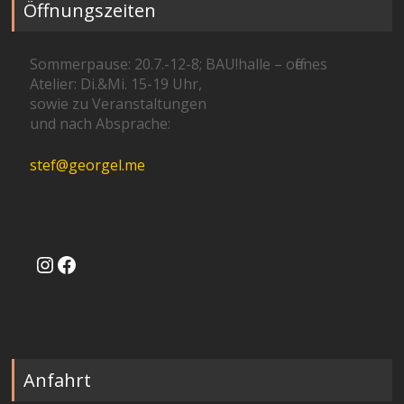
Öffnungszeiten
Sommerpause: 20.7.-12-8; BAU!halle – offenes
Atelier: Di.&Mi. 15-19 Uhr,
sowie zu Veranstaltungen
und nach Absprache:
stef@georgel.me
Instagram
Facebook
Anfahrt