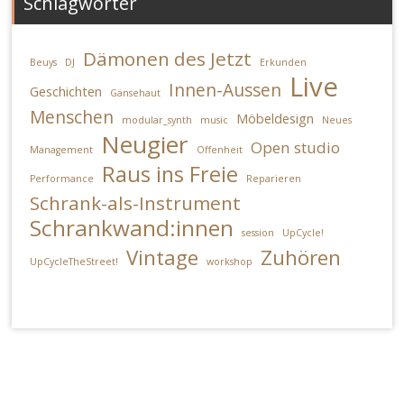
Schlagwörter
Dämonen des Jetzt
Beuys
DJ
Erkunden
Live
Innen-Aussen
Geschichten
Gänsehaut
Menschen
Möbeldesign
modular_synth
music
Neues
Neugier
Open studio
Management
Offenheit
Raus ins Freie
Performance
Reparieren
Schrank-als-Instrument
Schrankwand:innen
session
UpCycle!
Vintage
Zuhören
UpCycleTheStreet!
workshop