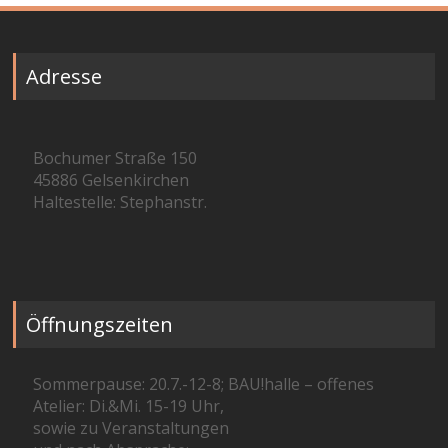
Adresse
Bochumer Straße 150
45886 Gelsenkirchen
Haltestelle: Stephanstr.
Öffnungszeiten
Sommerpause: 20.7.-12-8; BAU!halle – offenes
Atelier: Di.&Mi. 15-19 Uhr,
sowie zu Veranstaltungen