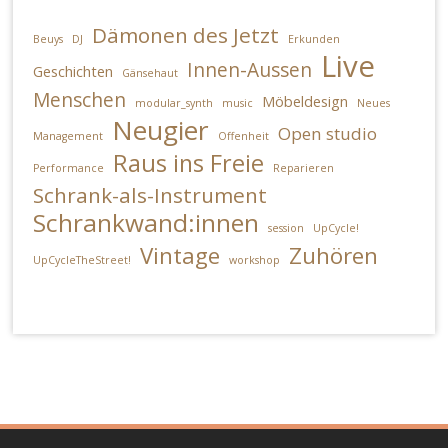
Dämonen des Jetzt
Beuys
DJ
Erkunden
Live
Innen-Aussen
Geschichten
Gänsehaut
Menschen
Möbeldesign
modular_synth
music
Neues
Neugier
Open studio
Management
Offenheit
Raus ins Freie
Performance
Reparieren
Schrank-als-Instrument
Schrankwand:innen
session
UpCycle!
Vintage
Zuhören
UpCycleTheStreet!
workshop