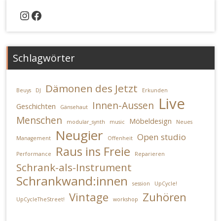
Instagram
Facebook
Schlagwörter
Dämonen des Jetzt
Beuys
DJ
Erkunden
Live
Innen-Aussen
Geschichten
Gänsehaut
Menschen
Möbeldesign
modular_synth
music
Neues
Neugier
Open studio
Management
Offenheit
Raus ins Freie
Performance
Reparieren
Schrank-als-Instrument
Schrankwand:innen
session
UpCycle!
Vintage
Zuhören
UpCycleTheStreet!
workshop