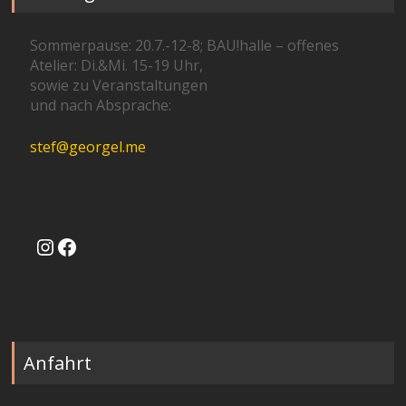
Sommerpause: 20.7.-12-8; BAU!halle – offenes
Atelier: Di.&Mi. 15-19 Uhr,
sowie zu Veranstaltungen
und nach Absprache:
stef@georgel.me
Instagram
Facebook
Anfahrt