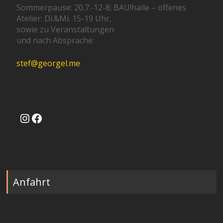
Sommerpause: 20.7.-12-8; BAU!halle – offenes
Atelier: Di.&Mi. 15-19 Uhr,
sowie zu Veranstaltungen
und nach Absprache:
stef@georgel.me
Instagram
Facebook
Anfahrt