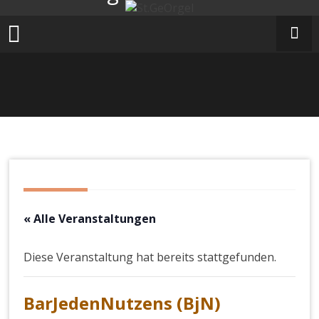
Zum
Inhalt
springen
« Alle Veranstaltungen
Diese Veranstaltung hat bereits stattgefunden.
BarJedenNutzens (BjN)