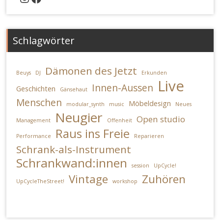
Schlagwörter
Dämonen des Jetzt
Beuys
DJ
Erkunden
Live
Innen-Aussen
Geschichten
Gänsehaut
Menschen
Möbeldesign
modular_synth
music
Neues
Neugier
Open studio
Management
Offenheit
Raus ins Freie
Performance
Reparieren
Schrank-als-Instrument
Schrankwand:innen
session
UpCycle!
Vintage
Zuhören
UpCycleTheStreet!
workshop