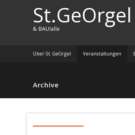
Zum
St.GeOrgel
Inhalt
springen
& BAU!alle
Über St. GeOrgel
Veranstaltungen
Archive