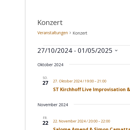
Konzert
Veranstaltungen
Konzert
Veranstaltungen
27/10/2024
 - 
01/05/2025
Datum
Oktober 2024
wählen.
SO.
27. Oktober 2024 / 19:00
–
21:00
27
ST Kirchhoff Live Improvisation &
November 2024
FR.
22. November 2024 / 20:00
–
22:00
22
Salome Amend & Simon Camatta l