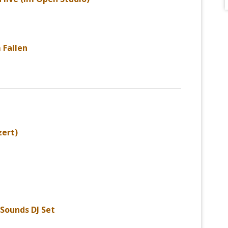
m Fallen
zert)
 Sounds DJ Set