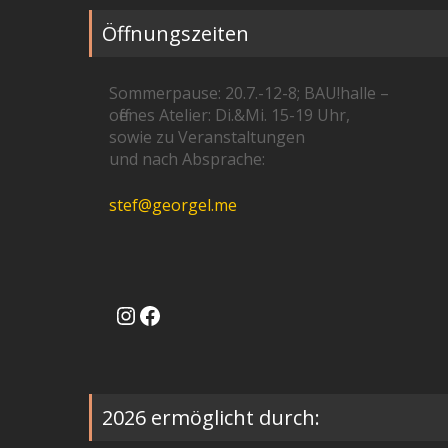
Öffnungszeiten
Sommerpause: 20.7.-12-8; BAU!halle –
offenes Atelier: Di.&Mi. 15-19 Uhr,
sowie zu Veranstaltungen
und nach Absprache:
stef@georgel.me
Instagram
Facebook
2026 ermöglicht durch: