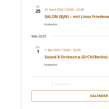
FR.
25. April 2025 / 20:00
–
22:00
25
SALON (BjN) – mit Linus Friedm
Kostenlos
Mai 2025
DO.
1. Mai 2025 / 18:00
–
20:00
1
Sound 8 Orchestra (D/CH/Berlin)
Kostenlos
VORHERIGE
VERANSTALTUNGEN
KALENDER