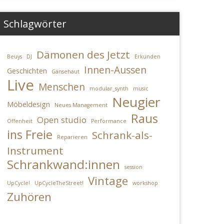
Schlagwörter
Dämonen des Jetzt
Beuys
DJ
Erkunden
Innen-Aussen
Geschichten
Gänsehaut
Live
en
ung
Menschen
modular_synth
music
Neugier
Möbeldesign
Neues Management
Raus
Open studio
Offenheit
Performance
ins Freie
Schrank-als-
Reparieren
Instrument
Schrankwand:innen
session
Vintage
UpCycle!
UpCycleTheStreet!
workshop
Zuhören