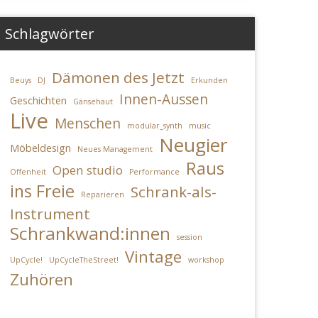
Schlagwörter
Dämonen des Jetzt
Beuys
DJ
Erkunden
Innen-Aussen
Geschichten
Gänsehaut
Live
Menschen
modular_synth
music
Neugier
Möbeldesign
Neues Management
Raus
Open studio
en
ung
Offenheit
Performance
ins Freie
Schrank-als-
Reparieren
Instrument
Schrankwand:innen
session
Vintage
UpCycle!
UpCycleTheStreet!
workshop
Zuhören