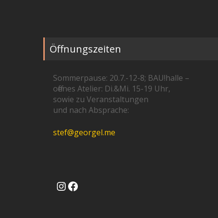
Öffnungszeiten
Sommerpause: 20.7.-12-8; BAU!halle –
offenes Atelier: Di.&Mi. 15-19 Uhr,
sowie zu Veranstaltungen
und nach Absprache:
stef@georgel.me
Instagram
Facebook