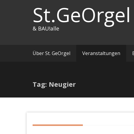
Zum
St.GeOrgel
Inhalt
springen
& BAU!alle
Über St. GeOrgel
Veranstaltungen
Tag: Neugier