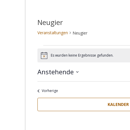
Neugier
Veranstaltungen
Neugier
Veranstaltungen
Es wurden keine Ergebnisse gefunden.
Hinweis
Anstehende
Datum
wählen.
Veranstaltungen
Vorherige
KALENDER