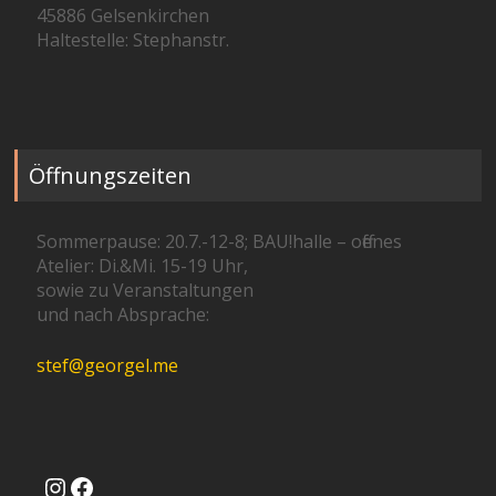
45886 Gelsenkirchen
Haltestelle: Stephanstr.
Öffnungszeiten
Sommerpause: 20.7.-12-8; BAU!halle – offenes
Atelier: Di.&Mi. 15-19 Uhr,
sowie zu Veranstaltungen
und nach Absprache:
stef@georgel.me
Instagram
Facebook