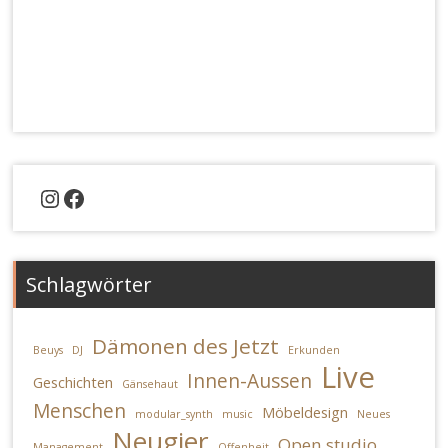
Instagram
Facebook
Schlagwörter
Dämonen des Jetzt
Beuys
DJ
Erkunden
Live
Innen-Aussen
Geschichten
Gänsehaut
Menschen
Möbeldesign
modular_synth
music
Neues
Neugier
Open studio
Management
Offenheit