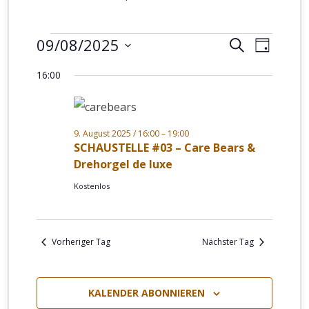
Veranstaltungen
09/08/2025
Veranstalt
Verans
SUCHE
TAG
für
Suche
Ansich
Datum
16:00
9.
und
Naviga
wählen.
August
Ansichten,
2025
Navigation
9. August 2025 / 16:00
–
19:00
SCHAUSTELLE #03 – Care Bears &
Drehorgel de luxe
Kostenlos
Vorheriger Tag
Nächster Tag
KALENDER ABONNIEREN