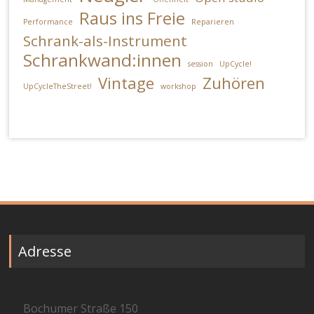
Raus ins Freie
Performance
Reparieren
Schrank-als-Instrument
Schrankwand:innen
session
UpCycle!
Vintage
Zuhören
UpCycleTheStreet!
workshop
Adresse
Bochumer Straße 150