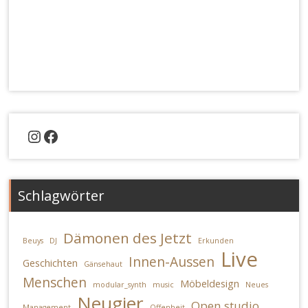
Instagram
Facebook
Schlagwörter
Dämonen des Jetzt
Beuys
DJ
Erkunden
Live
Innen-Aussen
Geschichten
Gänsehaut
Menschen
Möbeldesign
modular_synth
music
Neues
Neugier
Open studio
Management
Offenheit