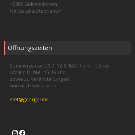
45886 Gelsenkirchen
Haltestelle: Stephanstr.
Öffnungszeiten
Sommerpause: 20.7.-12-8; BAU!halle – offenes
Atelier: Di.&Mi. 15-19 Uhr,
sowie zu Veranstaltungen
und nach Absprache:
stef@georgel.me
Instagram
Facebook