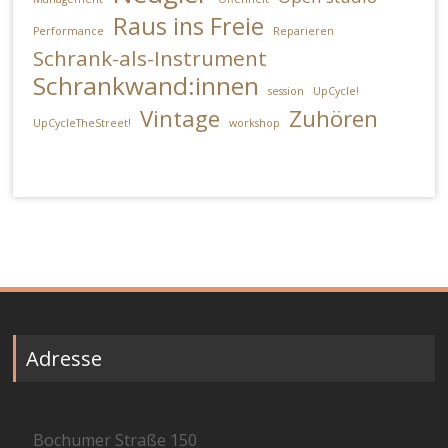
Raus ins Freie
Performance
Reparieren
Schrank-als-Instrument
Schrankwand:innen
session
UpCycle!
Vintage
Zuhören
UpCycleTheStreet!
workshop
Adresse
Bochumer Straße 150