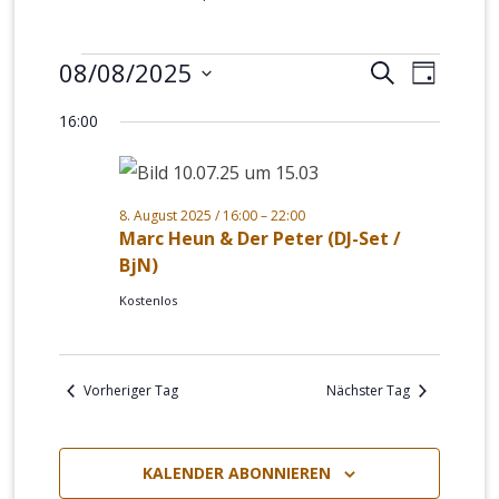
Veranstaltungen
08/08/2025
Veranstalt
Verans
SUCHE
TAG
für
Suche
Ansich
Datum
16:00
8.
und
Naviga
wählen.
August
Ansichten,
2025
Navigation
8. August 2025 / 16:00
–
22:00
Marc Heun & Der Peter (DJ-Set /
BjN)
Kostenlos
Vorheriger Tag
Nächster Tag
KALENDER ABONNIEREN