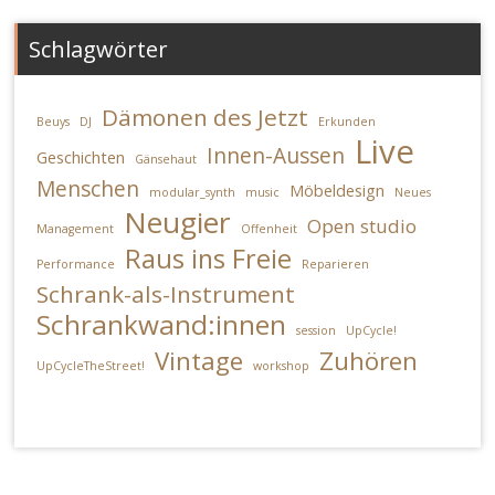
Schlagwörter
Dämonen des Jetzt
Beuys
DJ
Erkunden
Live
Innen-Aussen
Geschichten
Gänsehaut
Menschen
Möbeldesign
modular_synth
music
Neues
Neugier
Open studio
Management
Offenheit
Raus ins Freie
Performance
Reparieren
Schrank-als-Instrument
Schrankwand:innen
session
UpCycle!
Vintage
Zuhören
UpCycleTheStreet!
workshop