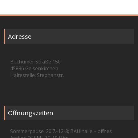
Adresse
Bochumer Straße 150
45886 Gelsenkirchen
Haltestelle: Stephanstr.
Öffnungszeiten
Sommerpause: 20.7.-12-8; BAU!halle – offenes