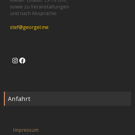
Atelier: Di.&Mi. 15-19 Uhr,
sowie zu Veranstaltungen
und nach Absprache:
stef@georgel.me
Instagram
Facebook
Anfahrt
Impressum