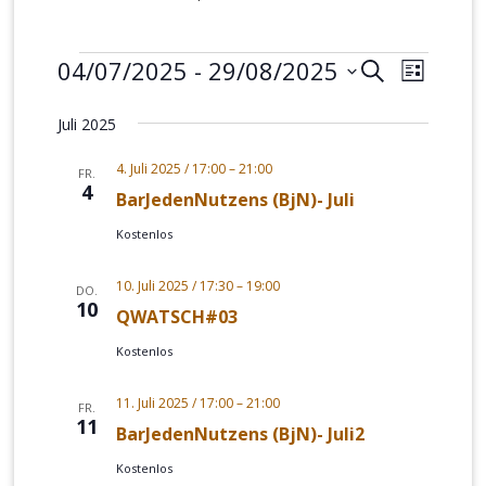
Veranstaltungen
04/07/2025
 - 
29/08/2025
Veranstalt
Verans
SUCHE
LISTE
Suche
Ansich
Datum
Juli 2025
und
Naviga
wählen.
Ansichten,
4. Juli 2025 / 17:00
–
21:00
FR.
4
Navigation
BarJedenNutzens (BjN)- Juli
Kostenlos
10. Juli 2025 / 17:30
–
19:00
DO.
10
QWATSCH#03
Kostenlos
11. Juli 2025 / 17:00
–
21:00
FR.
11
BarJedenNutzens (BjN)- Juli2
Kostenlos