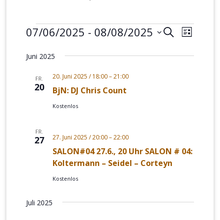
Veranstaltungen
07/06/2025
 - 
08/08/2025
Veranstalt
Verans
SUCHE
LISTE
Suche
Ansich
Datum
Juni 2025
und
Naviga
wählen.
Ansichten,
20. Juni 2025 / 18:00
–
21:00
FR.
20
Navigation
BjN: DJ Chris Count
Kostenlos
FR.
27. Juni 2025 / 20:00
–
22:00
27
SALON#04 27.6., 20 Uhr SALON # 04:
Koltermann – Seidel – Corteyn
Kostenlos
Juli 2025