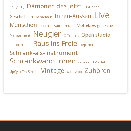
Dämonen des Jetzt
Beuys
DJ
Erkunden
Live
Innen-Aussen
Geschichten
Gänsehaut
Menschen
Möbeldesign
modular_synth
music
Neues
Neugier
Open studio
Management
Offenheit
Raus ins Freie
Performance
Reparieren
Schrank-als-Instrument
Schrankwand:innen
session
UpCycle!
Vintage
Zuhören
UpCycleTheStreet!
workshop