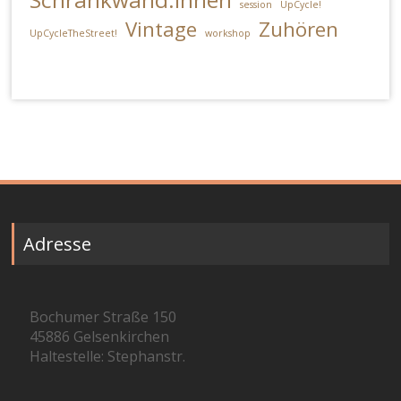
session
UpCycle!
Vintage
Zuhören
UpCycleTheStreet!
workshop
Adresse
Bochumer Straße 150
45886 Gelsenkirchen
Haltestelle: Stephanstr.