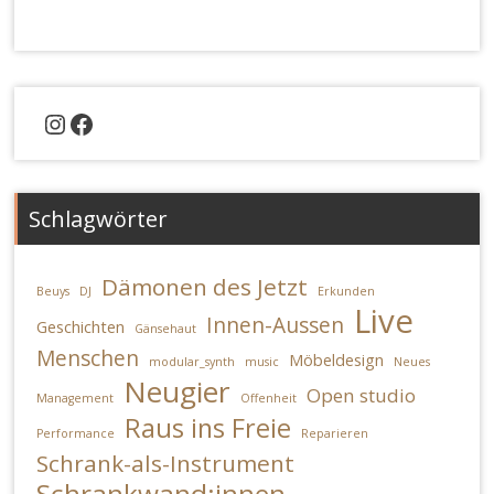
Instagram
Facebook
Schlagwörter
Dämonen des Jetzt
Beuys
DJ
Erkunden
Live
Innen-Aussen
Geschichten
Gänsehaut
Menschen
Möbeldesign
modular_synth
music
Neues
Neugier
Open studio
Management
Offenheit
Raus ins Freie
Performance
Reparieren
Schrank-als-Instrument
Schrankwand:innen