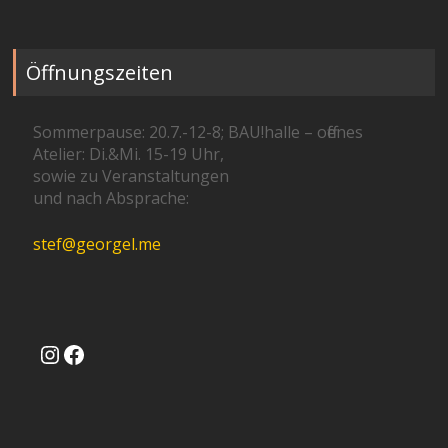
Öffnungszeiten
Sommerpause: 20.7.-12-8; BAU!halle – offenes
Atelier: Di.&Mi. 15-19 Uhr,
sowie zu Veranstaltungen
und nach Absprache:
stef@georgel.me
Instagram
Facebook