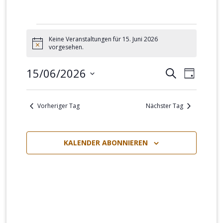
Veranstaltungen
Keine Veranstaltungen für 15. Juni 2026
für
Hinweis
vorgesehen.
15.
15/06/2026
Veranstalt
Verans
SUCHE
Juni
TAG
Suche
Ansich
Datum
2026
und
Naviga
wählen.
Vorheriger Tag
Nächster Tag
Ansichten,
Navigation
KALENDER ABONNIEREN